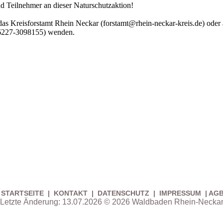
d Teilnehmer an dieser Naturschutzaktion!
 das Kreisforstamt Rhein Neckar (forstamt@rhein-neckar-kreis.de) od
06227-3098155) wenden.
STARTSEITE
|
KONTAKT
|
DATEN­SCHUTZ
|
IMPRESSUM
|
AG
Letzte Änderung: 13.07.2026 © 2026 Waldbaden Rhein-Necka