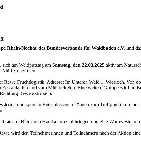
ld
5!
pe Rhein-Neckar des Bundesverbands für Waldbaden e.V.
und da
n, sich am Waldputztag am
Samstag, den 22.03.2025
aktiv am Natursch
 Müll zu befreien.
r Rewe Fruchtlogistik. Adresse: Im Unteren Wald 1, Wiesloch. Von dor
ur A 6 ablaufen und vom Müll befreien. Eine weitere Gruppe wird im Be
Richtung Rewe aktiv sein.
ressierten und spontan Entschlossenen können zum Treffpunkt kommen.
n.
nd ratsam. Bitte auch Handschuhe mitbringen und eine Warnweste, um di
Rewe wird den Teilnehmerinnen und Teilnehmern nach der Aktion eine 