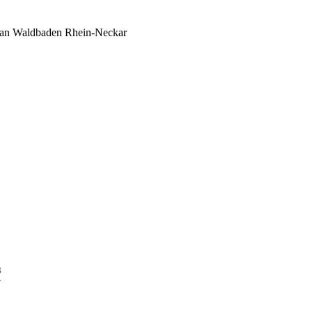
er an Waldbaden Rhein-Neckar
B
r